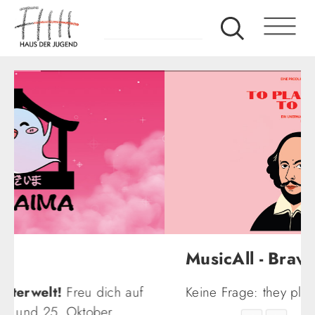
MusicAll - Bravo!
Keine Frage: they played! Schau selbst ...