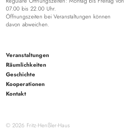
07.00 bis 22.00 Uhr.
Öffnungszeiten bei Veranstaltungen können
davon abweichen.
Navigation
Veranstaltungen
überspringen
Räumlichkeiten
Geschichte
Kooperationen
Kontakt
© 2026 Fritz-Henßler-Haus
Impressum
,
Datenschutz
,
Disclaimer
,
Login