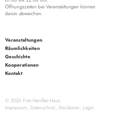
Öffnungszeiten bei Veranstaltungen können
davon abweichen.
Navigation
Veranstaltungen
überspringen
Räumlichkeiten
Geschichte
Kooperationen
Kontakt
© 2026 Fritz-Henßler-Haus
Impressum
,
Datenschutz
,
Disclaimer
,
Login