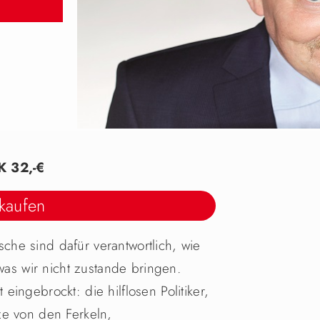
K 32,-€
 kaufen
he sind dafür verantwortlich, wie
 was wir nicht zustande bringen.
ingebrockt: die hilflosen Politiker,
ze von den Ferkeln,