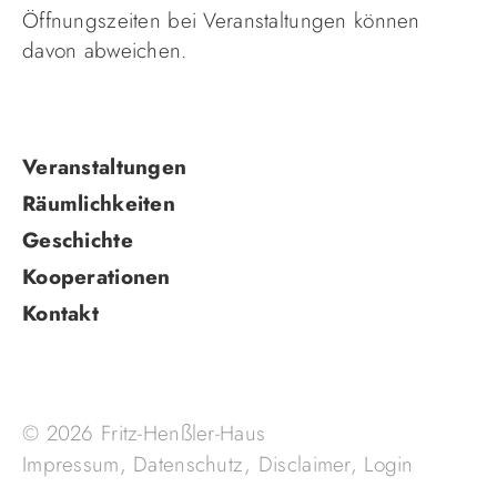
Öffnungszeiten bei Veranstaltungen können
davon abweichen.
Navigation
Veranstaltungen
überspringen
Räumlichkeiten
Geschichte
Kooperationen
Kontakt
© 2026 Fritz-Henßler-Haus
Impressum
,
Datenschutz
,
Disclaimer
,
Login