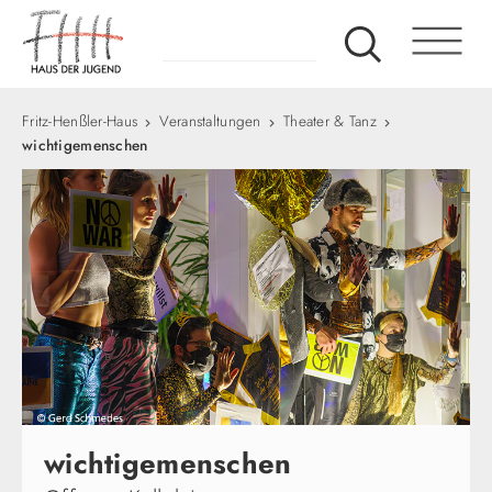
Fritz-Henßler-Haus
Veranstaltungen
Theater & Tanz
wichtigemenschen​
wichtigemenschen​