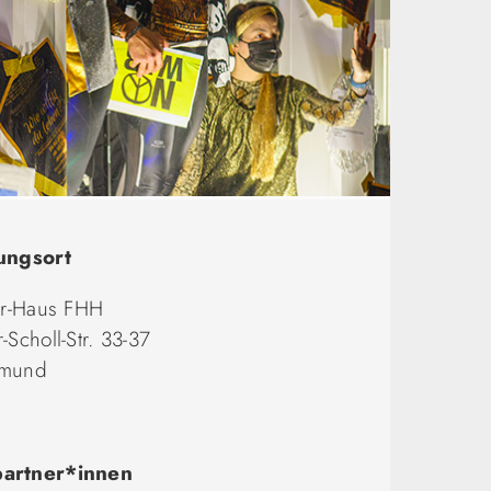
ungsort
er-Haus FHH
-Scholl-Str. 33-37
tmund
artner*innen