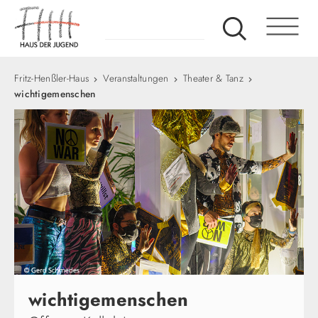
Fritz-Henßler-Haus
Veranstaltungen
Theater & Tanz
wichtigemenschen​
wichtigemenschen​