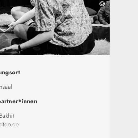
ungsort
nsaal
artner*innen
Bakhit
adtdo.de