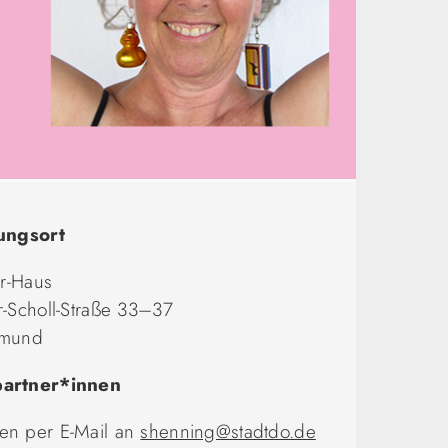
ungsort
er-Haus
-Scholl-Straße 33–37
tmund
artner*innen
n per E-Mail an
shenning@stadtdo.de