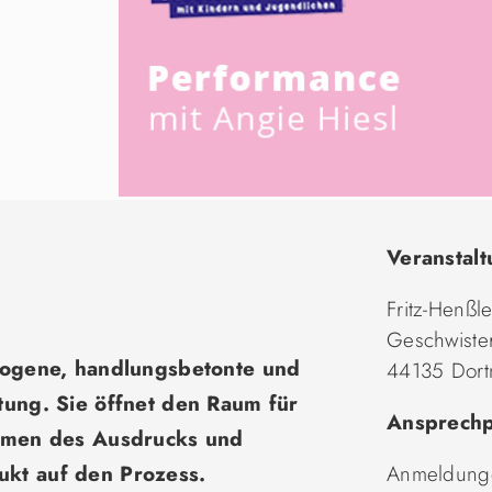
Veranstalt
Fritz-Henßl
Geschwister
ezogene, handlungsbetonte und
44135 Dor
tung. Sie öffnet den Raum für
Ansprechp
ormen des Ausdrucks und
kt auf den Prozess.
Anmeldunge