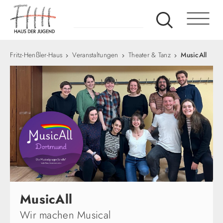
Fritz-Henßler-Haus
Veranstaltungen
Theater & Tanz
MusicAll
MusicAll
Wir machen Musical