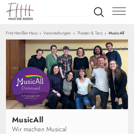
Fritz-Henßler-Haus
Veranstaltungen
Theater & Tanz
MusicAll
MusicAll
Wir machen Musical