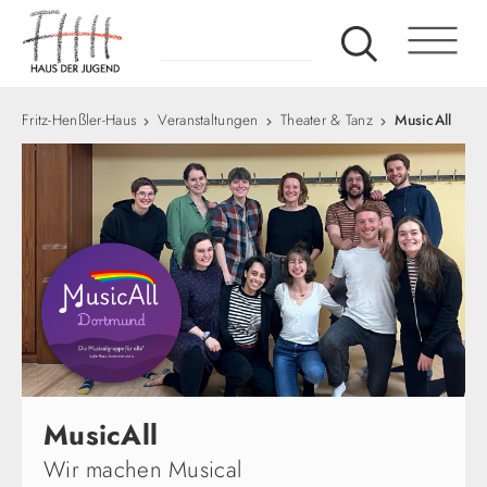
Fritz-Henßler-Haus
Veranstaltungen
Theater & Tanz
MusicAll
MusicAll
Wir machen Musical