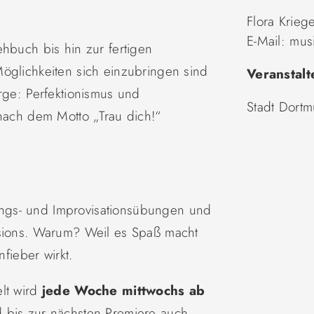
Flora Krieg
E-Mail:
mus
ehbuch bis hin zur fertigen
öglichkeiten sich einzubringen sind
Veranstalt
orge: Perfektionismus und
Stadt Dort
 nach dem Motto „Trau dich!“
ngs- und Improvisationsübungen und
ssions. Warum? Weil es Spaß macht
ieber wirkt.
elt wird
jede Woche mittwochs ab
d bis zur nächsten Premiere auch