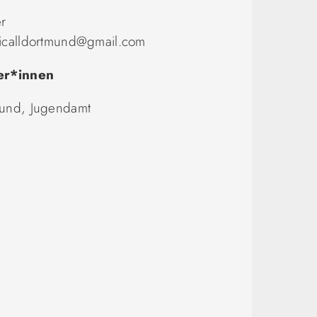
er
icalldortmund@gmail.com
er*innen
mund, Jugendamt