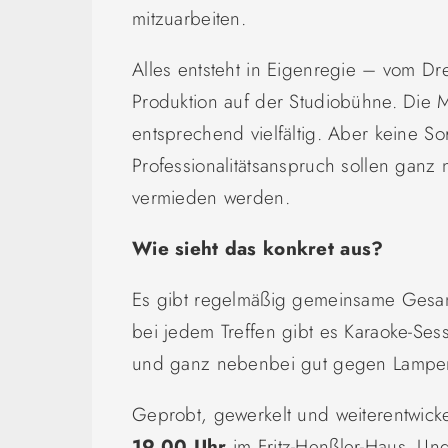
mitzuarbeiten.
Alles entsteht in Eigenregie – vom Dr
Produktion auf der Studiobühne. Die M
entsprechend vielfältig. Aber keine S
Professionalitätsanspruch sollen ganz
vermieden werden.
Wie sieht das konkret aus?
Es gibt regelmäßig gemeinsame Gesa
bei jedem Treffen gibt es Karaoke-Se
und ganz nebenbei gut gegen Lampenf
Geprobt, gewerkelt und weiterentwick
19.00 Uhr
im Fritz-Henßler-Haus. Un