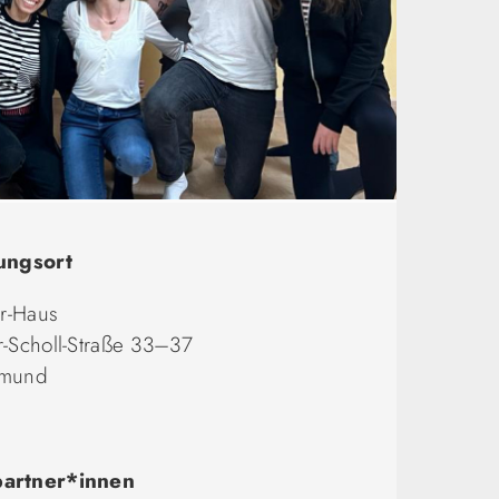
ungsort
er-Haus
-Scholl-Straße 33–37
tmund
artner*innen