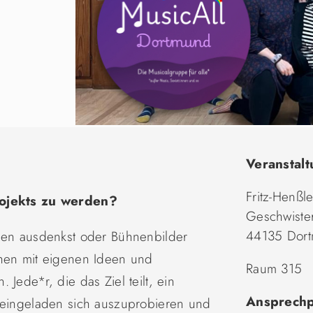
Veranstalt
Fritz-Henßl
Projekts zu werden?
Geschwister
44135 Dor
fien ausdenkst oder Bühnenbilder
chen mit eigenen Ideen und
Raum 315
Jede*r, die das Ziel teilt, ein
Ansprechp
t eingeladen sich auszuprobieren und