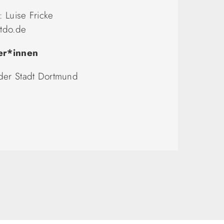
 Luise Fricke
dtdo.de
er*innen
der Stadt Dortmund