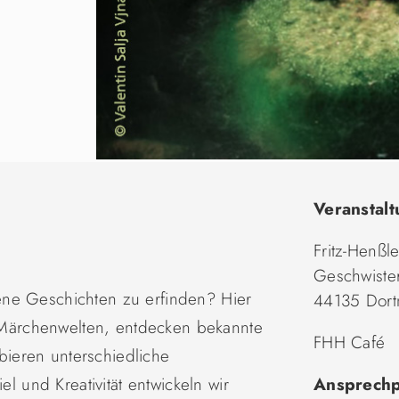
Veranstalt
Fritz-Henßl
Geschwister
ene Geschichten zu erfinden? Hier
44135 Dor
ärchenwelten, entdecken bekannte
FHH Café
ieren unterschiedliche
el und Kreativität entwickeln wir
Ansprechp