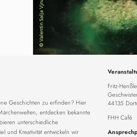
Veranstalt
Fritz-Henßl
Geschwister
ene Geschichten zu erfinden? Hier
44135 Dor
ärchenwelten, entdecken bekannte
FHH Café
ieren unterschiedliche
el und Kreativität entwickeln wir
Ansprechp