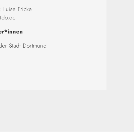
 Luise Fricke
dtdo.de
er*innen
der Stadt Dortmund