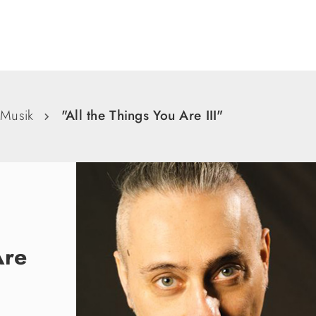
Suche
Musik
"All the Things You Are III"
Are