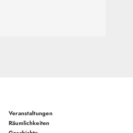
Navigation
Veranstaltungen
überspringen
Räumlichkeiten
Geschichte